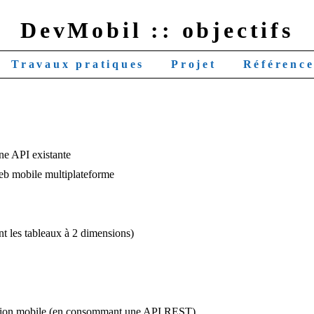
DevMobil :: objectifs
Travaux pratiques
Projet
Référenc
une API existante
Web mobile multiplateforme
t les tableaux à 2 dimensions)
cation mobile (en consommant une API REST)